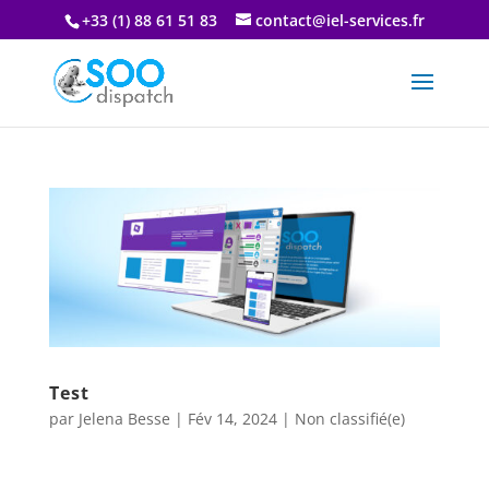
+33 (1) 88 61 51 83
contact@iel-services.fr
Test
par
Jelena Besse
|
Fév 14, 2024
|
Non classifié(e)