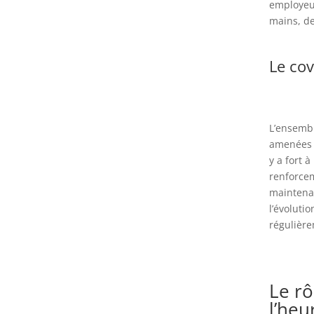
employeur
mains, de
Le cov
L’ensemb
amenées à
y a fort 
renforcem
maintenan
l’évolutio
régulière
Le r
l’heu