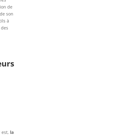
tion de
 de son
ils à
e des
eurs
9 est,
la