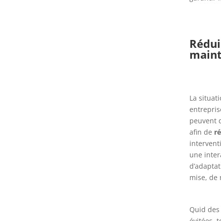
Rédui
main
La situat
entrepris
peuvent d
afin de
r
intervent
une inter
d’adaptat
mise, de 
Quid des 
évitées, 