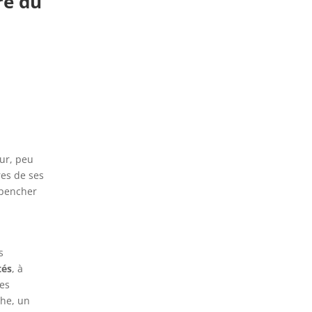
re du
ur, peu
res de ses
 pencher
s
tés
, à
les
che, un