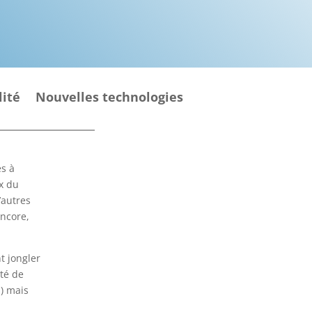
lité
Nouvelles technologies
es à
ux du
’autres
encore,
t jongler
ité de
s) mais