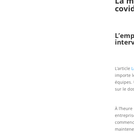
La ma
covi
L’emp
inter
L’article
L
importe l
équipes. 
sur le dos
À l’heure
entrepris
commencer
mainteneu