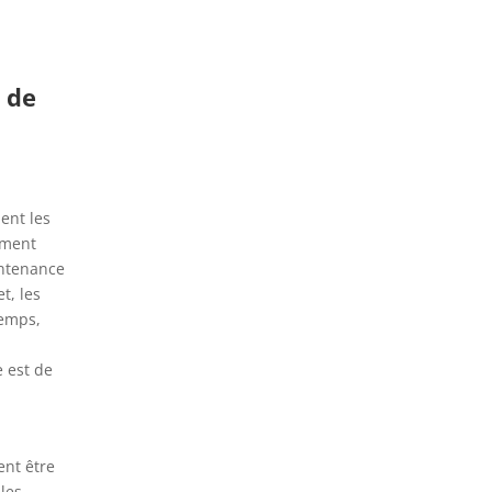
 de
ent les
mment
intenance
t, les
temps,
e est de
ent être
lles