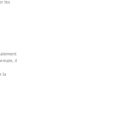
er les
galement
rmale, il
e
e la
t