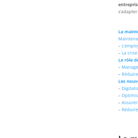
entrepri
s’adapter
La mainte
Maintenan
–
L’emplo
–
La cris
Le rôle 
–
Manager
–
Réduire
Les nouve
–
Digital
–
Optimis
–
Assurer
–
Réduire