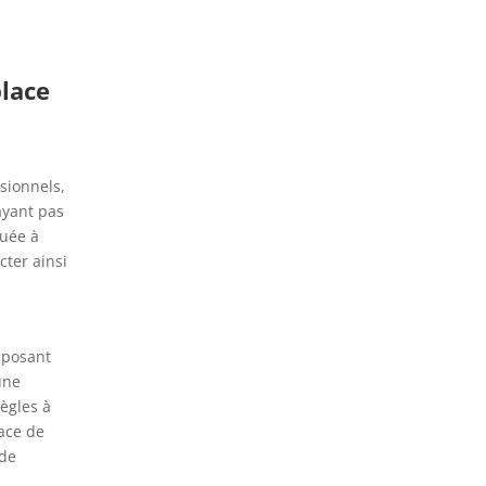
place
sionnels,
ayant pas
buée à
cter ainsi
sposant
une
règles à
ace de
 de