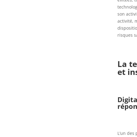
technologi
son activ
activité,
dispositi
risques s
La t
et in
Digit
répon
L’un des 