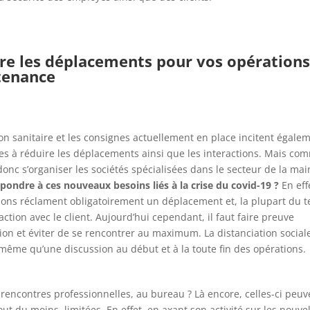
re les déplacements pour vos opérations
tenance
ion sanitaire et les consignes actuellement en place incitent égalem
es à réduire les déplacements ainsi que les interactions. Mais co
onc s’organiser les sociétés spécialisées dans le secteur de la ma
épondre à ces nouveaux besoins liés à la crise du covid-19 ?
En effe
ions réclament obligatoirement un déplacement et, la plupart du 
action avec le client. Aujourd’hui cependant, il faut faire preuve
ion et éviter de se rencontrer au maximum. La distanciation social
même qu’une discussion au début et à la toute fin des opérations.
rencontres professionnelles, au bureau ? Là encore, celles-ci peuv
tout du moins, limitées. En effet, en axant son activité sur les nouve